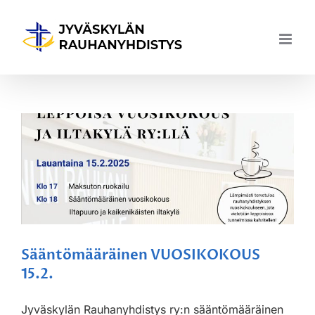
Skip
to
content
Sääntömääräinen VUOSIKOKOUS
15.2.
Jyväskylän Rauhanyhdistys ry:n sääntömääräinen