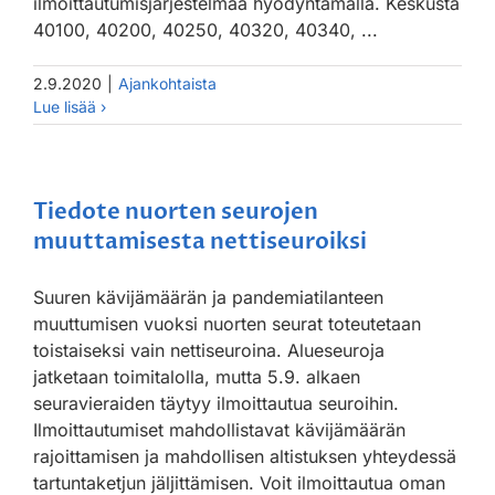
ilmoittautumisjärjestelmää hyödyntämällä. Keskusta
40100, 40200, 40250, 40320, 40340, ...
2.9.2020
|
Ajankohtaista
Tiedote nuorten seurojen
muuttamisesta nettiseuroiksi
Suuren kävijämäärän ja pandemiatilanteen
muuttumisen vuoksi nuorten seurat toteutetaan
toistaiseksi vain nettiseuroina. Alueseuroja
jatketaan toimitalolla, mutta 5.9. alkaen
seuravieraiden täytyy ilmoittautua seuroihin.
Ilmoittautumiset mahdollistavat kävijämäärän
rajoittamisen ja mahdollisen altistuksen yhteydessä
tartuntaketjun jäljittämisen. Voit ilmoittautua oman