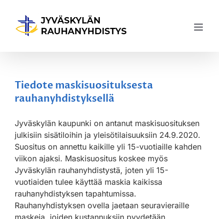
Skip
to
content
Tiedote maskisuosituksesta
rauhanyhdistyksellä
Jyväskylän kaupunki on antanut maskisuosituksen
julkisiin sisätiloihin ja yleisötilaisuuksiin 24.9.2020.
Suositus on annettu kaikille yli 15-vuotiaille kahden
viikon ajaksi. Maskisuositus koskee myös
Jyväskylän rauhanyhdistystä, joten yli 15-
vuotiaiden tulee käyttää maskia kaikissa
rauhanyhdistyksen tapahtumissa.
Rauhanyhdistyksen ovella jaetaan seuravieraille
maskeja, joiden kustannuksiin pyydetään