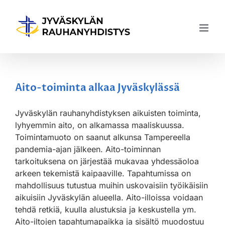
Skip
to
content
Aito-toiminta alkaa Jyväskylässä
Jyväskylän rauhanyhdistyksen aikuisten toiminta,
lyhyemmin aito, on alkamassa maaliskuussa.
Toimintamuoto on saanut alkunsa Tampereella
pandemia-ajan jälkeen. Aito-toiminnan
tarkoituksena on järjestää mukavaa yhdessäoloa
arkeen tekemistä kaipaaville. Tapahtumissa on
mahdollisuus tutustua muihin uskovaisiin työikäisiin
aikuisiin Jyväskylän alueella. Aito-illoissa voidaan
tehdä retkiä, kuulla alustuksia ja keskustella ym.
Aito-iltojen tapahtumapaikka ja sisältö muodostuu