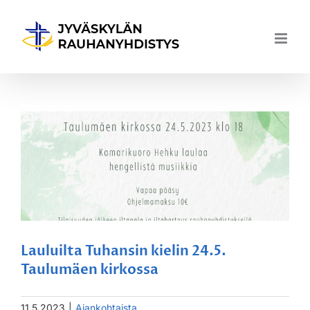
Skip
to
content
Lauluilta Tuhansin kielin 24.5.
Taulumäen kirkossa
11.5.2023
|
Ajankohtaista