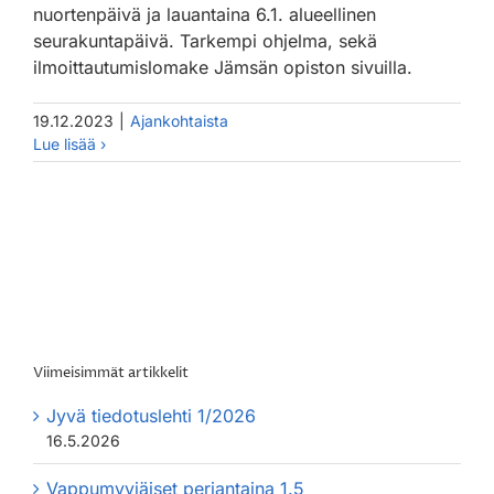
nuortenpäivä ja lauantaina 6.1. alueellinen
seurakuntapäivä. Tarkempi ohjelma, sekä
ilmoittautumislomake Jämsän opiston sivuilla.
19.12.2023
|
Ajankohtaista
Viimeisimmät artikkelit
Jyvä tiedotuslehti 1/2026
16.5.2026
Vappumyyjäiset perjantaina 1.5