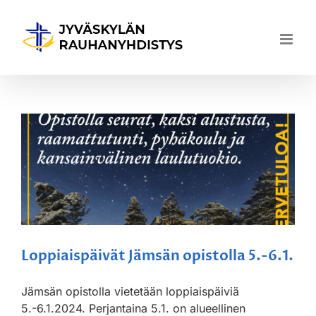
Skip
to
content
Loppiaispäivät Jämsän opistolla 5.-6.1.
Jämsän opistolla vietetään loppiaispäiviä
5.-6.1.2024. Perjantaina 5.1. on alueellinen