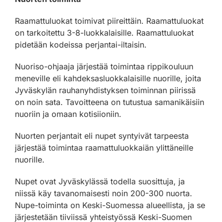
Raamattuluokat toimivat piireittäin. Raamattuluokat
on tarkoitettu 3-8-luokkalaisille. Raamattuluokat
pidetään kodeissa perjantai-iltaisin.
Nuoriso-ohjaaja järjestää toimintaa rippikouluun
meneville eli kahdeksasluokkalaisille nuorille, joita
Jyväskylän rauhanyhdistyksen toiminnan piirissä
on noin sata. Tavoitteena on tutustua samanikäisiin
nuoriin ja omaan kotisiioniin.
Nuorten perjantait eli nupet syntyivät tarpeesta
järjestää toimintaa raamattuluokkaiän ylittäneille
nuorille.
Nupet ovat Jyväskylässä todella suosittuja, ja
niissä käy tavanomaisesti noin 200-300 nuorta.
Nupe-toiminta on Keski-Suomessa alueellista, ja se
järjestetään tiiviissä yhteistyössä Keski-Suomen