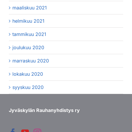
maaliskuu 2021
helmikuu 2021
tammikuu 2021
joulukuu 2020
marraskuu 2020
lokakuu 2020
syyskuu 2020
Jyväskylän Rauhanyhdistys ry