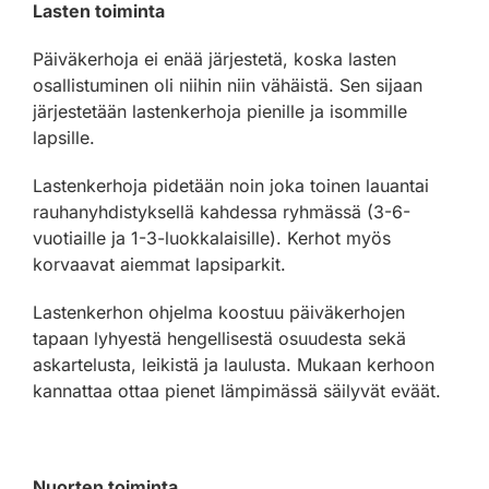
Lasten toiminta
Päiväkerhoja ei enää järjestetä, koska lasten
osallistuminen oli niihin niin vähäistä. Sen sijaan
järjestetään lastenkerhoja pienille ja isommille
lapsille.
Lastenkerhoja pidetään noin joka toinen lauantai
rauhanyhdistyksellä kahdessa ryhmässä (3-6-
vuotiaille ja 1-3-luokkalaisille). Kerhot myös
korvaavat aiemmat lapsiparkit.
Lastenkerhon ohjelma koostuu päiväkerhojen
tapaan lyhyestä hengellisestä osuudesta sekä
askartelusta, leikistä ja laulusta. Mukaan kerhoon
kannattaa ottaa pienet lämpimässä säilyvät eväät.
Nuorten toiminta