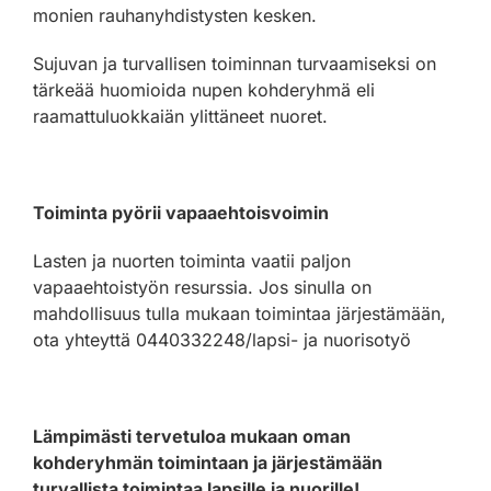
monien rauhanyhdistysten kesken.
Sujuvan ja turvallisen toiminnan turvaamiseksi on
tärkeää huomioida nupen kohderyhmä eli
raamattuluokkaiän ylittäneet nuoret.
Toiminta pyörii vapaaehtoisvoimin
Lasten ja nuorten toiminta vaatii paljon
vapaaehtoistyön resurssia. Jos sinulla on
mahdollisuus tulla mukaan toimintaa järjestämään,
ota yhteyttä 0440332248/lapsi- ja nuorisotyö
Lämpimästi tervetuloa mukaan oman
kohderyhmän toimintaan ja järjestämään
turvallista toimintaa lapsille ja nuorille!