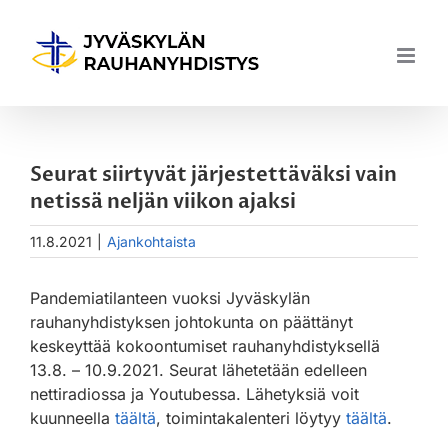
Skip
to
content
Seurat siirtyvät järjestettäväksi vain
netissä neljän viikon ajaksi
11.8.2021
|
Ajankohtaista
Pandemiatilanteen vuoksi Jyväskylän
rauhanyhdistyksen johtokunta on päättänyt
keskeyttää kokoontumiset rauhanyhdistyksellä
13.8. – 10.9.2021. Seurat lähetetään edelleen
nettiradiossa ja Youtubessa. Lähetyksiä voit
kuunneella
täältä
, toimintakalenteri löytyy
täältä
.