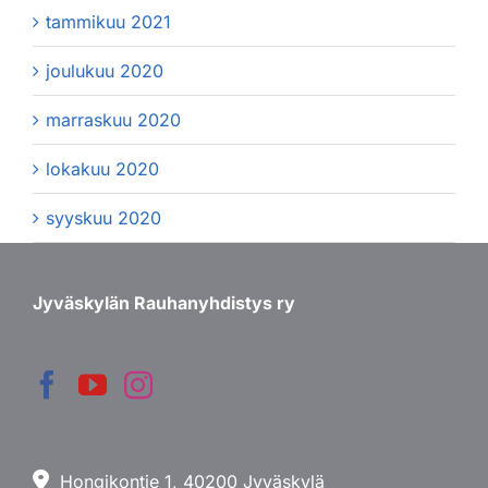
tammikuu 2021
joulukuu 2020
marraskuu 2020
lokakuu 2020
syyskuu 2020
Jyväskylän Rauhanyhdistys ry
Hongikontie 1, 40200 Jyväskylä