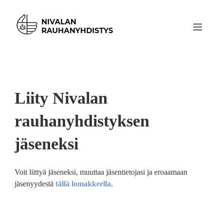
Skip
to
content
Liity Nivalan
rauhanyhdistyksen
jäseneksi
Voit liittyä jäseneksi, muuttaa jäsentietojasi ja eroaamaan
jäsenyydestä
tällä lomakkeella
.