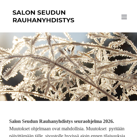
Skip
to
content
Salon Seudun Rauhanyhdistys s
euraohjelma 2026.
Muutokset ohjelmaan ovat mahdollisia. Muutokset pyritään
päivittämään tälle sivustolle hyvissä ajoin ennen tilaisuuksia.