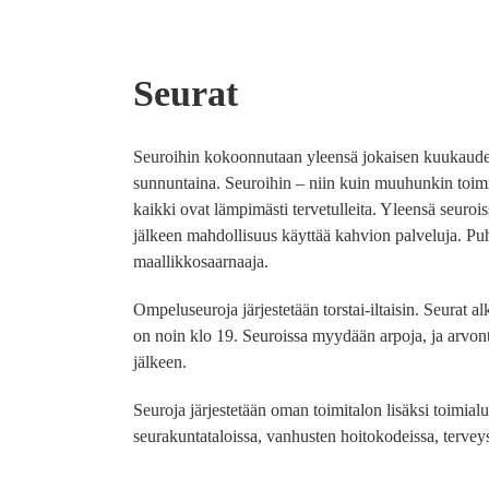
Seurat
Seuroihin kokoonnutaan yleensä jokaisen kuukaud
sunnuntaina. Seuroihin – niin kuin muuhunkin toim
kaikki ovat lämpimästi tervetulleita. Yleensä seuroi
jälkeen mahdollisuus käyttää kahvion palveluja. Puh
maallikkosaarnaaja.
Ompeluseuroja järjestetään torstai-iltaisin. Seurat a
on noin klo 19. Seuroissa myydään arpoja, ja arvon
jälkeen.
Seuroja järjestetään oman toimitalon lisäksi toimialu
seurakuntataloissa, vanhusten hoitokodeissa, terve