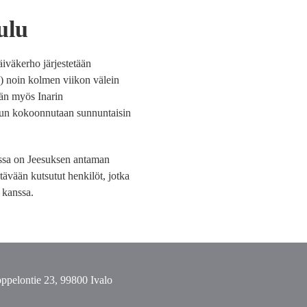
ulu
äiväkerho järjestetään
5) noin kolmen viikon välein
ään myös Inarin
uun kokoonnutaan sunnuntaisin
ossa on Jeesuksen antaman
tävään kutsutut henkilöt, jotka
 kanssa.
ppelontie 23, 99800 Ivalo