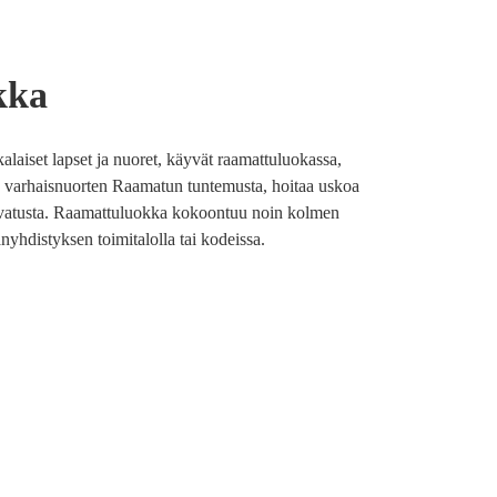
kka
kalaiset lapset ja nuoret, käyvät raamattuluokassa,
ä varhaisnuorten Raamatun tuntemusta, hoitaa uskoa
kasvatusta. Raamattuluokka kokoontuu noin kolmen
nyhdistyksen toimitalolla tai kodeissa.