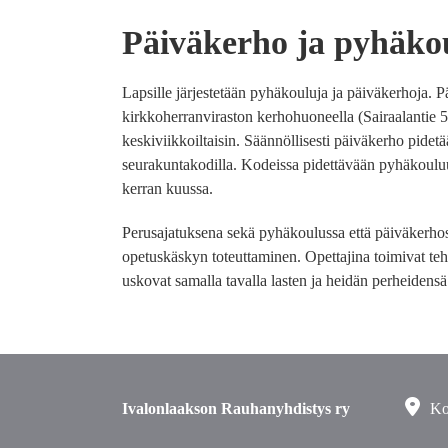
Päiväkerho ja pyhäko
Lapsille järjestetään pyhäkouluja ja päiväkerhoja. P
kirkkoherranviraston kerhohuoneella (Sairaalantie 
keskiviikkoiltaisin. Säännöllisesti päiväkerho pidet
seurakuntakodilla. Kodeissa pidettävään pyhäkoul
kerran kuussa.
Perusajatuksena sekä pyhäkoulussa että päiväkerh
opetuskäskyn toteuttaminen. Opettajina toimivat teh
uskovat samalla tavalla lasten ja heidän perheidensä
Ivalonlaakson Rauhanyhdistys ry
Ko