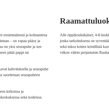
Raamattuluo
en ensimmäisenä ja kolmantena
Alle rippikouluikäiset, 4-8-luok
intaan – on vapaa pääsy ja
jonka tarkoituksena on syventä
ssa on yksi seurapuhe ja sen
sekä tukea kotien kristillistä 
een pitää pappi tai
viikon välein perjantaisin Rauha
lkavat kahvituksella ja seurapuhe
ta suoritetaan seurapuheen
een kirkoissa ja
yskeskuksessa sekä kodeissa.