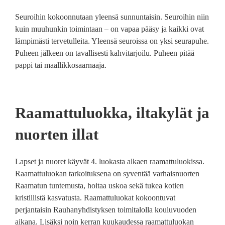
Seuroihin kokoonnutaan yleensä sunnuntaisin. Seuroihin niin
kuin muuhunkin toimintaan – on vapaa pääsy ja kaikki ovat
lämpimästi tervetulleita. Yleensä seuroissa on yksi seurapuhe.
Puheen jälkeen on tavallisesti kahvitarjoilu. Puheen pitää
pappi tai maallikkosaarnaaja.
Raamattuluokka, iltakylät ja
nuorten illat
Lapset ja nuoret käyvät 4. luokasta alkaen raamattuluokissa.
Raamattuluokan tarkoituksena on syventää varhaisnuorten
Raamatun tuntemusta, hoitaa uskoa sekä tukea kotien
kristillistä kasvatusta. Raamattuluokat kokoontuvat
perjantaisin Rauhanyhdistyksen toimitalolla kouluvuoden
aikana. Lisäksi noin kerran kuukaudessa raamattuluokan