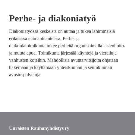
Perhe- ja diakoniatyö
Diakoniatyössä keskeistä on auttaa ja tukea lähimmäisiä
erilaisissa elämäntilanteissa. Perhe- ja
diakoniatoimikunta tukee perheitä organisoimalla lastenhoito-
ja muuta apua. Toimikunta järjestää käyntejä ja vierailuja
vanhusten koteihin. Mahdollisia avuntarvitsijoita ohjataan
hakemaan ja käyttämään yhteiskunnan ja seurakunnan
avustuspalveluja.
Uuraisten Rauhanyhdistys ry