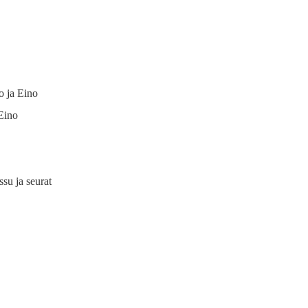
 ja Eino
Eino
su ja seurat