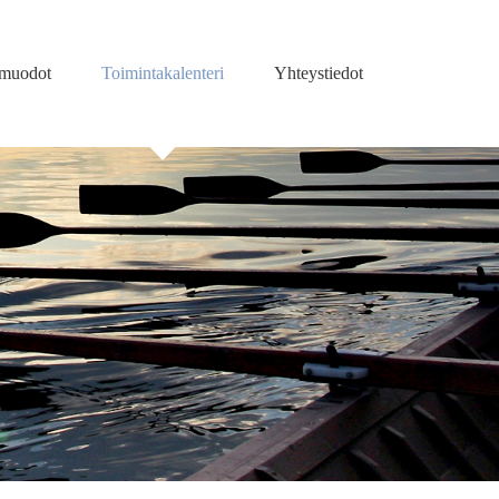
amuodot
Toimintakalenteri
Yhteystiedot