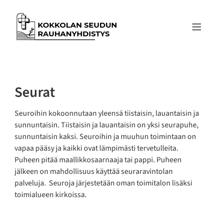
Skip
to
content
Seurat
Seuroihin kokoonnutaan yleensä tiistaisin, lauantaisin ja
sunnuntaisin. Tiistaisin ja lauantaisin on yksi seurapuhe,
sunnuntaisin kaksi. Seuroihin ja muuhun toimintaan on
vapaa pääsy ja kaikki ovat lämpimästi tervetulleita.
Puheen pitää maallikkosaarnaaja tai pappi. Puheen
jälkeen on mahdollisuus käyttää seuraravintolan
palveluja. Seuroja järjestetään oman toimitalon lisäksi
toimialueen kirkoissa.