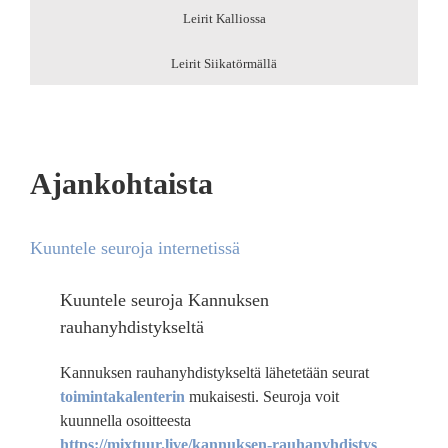
Leirit Kalliossa
Leirit Siikatörmällä
Ajankohtaista
Kuuntele seuroja internetissä
Kuuntele seuroja Kannuksen
rauhanyhdistykseltä
Kannuksen rauhanyhdistykseltä lähetetään seurat
toimintakalenterin
mukaisesti. Seuroja voit
kuunnella osoitteesta
https://mixtuur.live/kannuksen-rauhanyhdistys