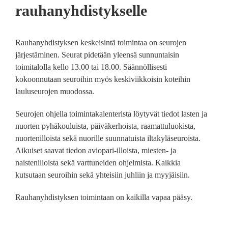
rauhanyhdistykselle
Rauhanyhdistyksen keskeisintä toimintaa on seurojen
järjestäminen. Seurat pidetään yleensä sunnuntaisin
toimitalolla kello 13.00 tai 18.00. Säännöllisesti
kokoonnutaan seuroihin myös keskiviikkoisin koteihin
lauluseurojen muodossa.
Seurojen ohjella toimintakalenterista löytyvät tiedot lasten ja
nuorten pyhäkouluista, päiväkerhoista, raamattuluokista,
nuortenilloista sekä nuorille suunnatuista iltakyläseuroista.
Aikuiset saavat tiedon aviopari-illoista, miesten- ja
naistenilloista sekä varttuneiden ohjelmista. Kaikkia
kutsutaan seuroihin sekä yhteisiin juhliin ja myyjäisiin.
Rauhanyhdistyksen toimintaan on kaikilla vapaa pääsy.