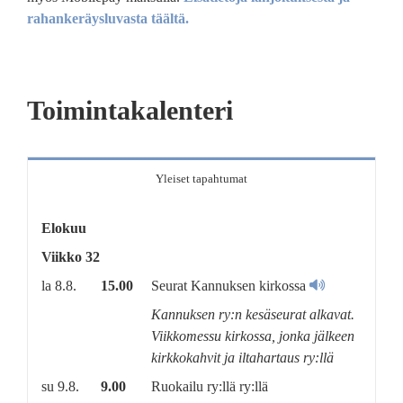
rahankeräysluvasta täältä.
Toimintakalenteri
Yleiset tapahtumat
Elokuu
Viikko 32
la 8.8.
15.00
Seurat Kannuksen kirkossa
Kannuksen ry:n kesäseurat alkavat.
Viikkomessu kirkossa, jonka jälkeen
kirkkokahvit ja iltahartaus ry:llä
su 9.8.
9.00
Ruokailu ry:llä ry:llä