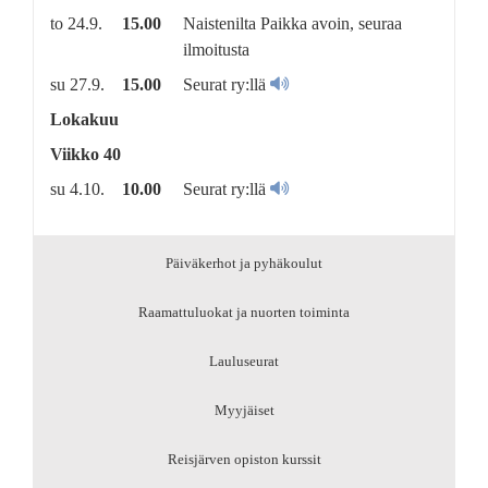
to 24.9.
15.00
Naistenilta Paikka avoin, seuraa
ilmoitusta
su 27.9.
15.00
Seurat ry:llä
Lokakuu
Viikko 40
su 4.10.
10.00
Seurat ry:llä
Päiväkerhot ja pyhäkoulut
Raamattuluokat ja nuorten toiminta
Lauluseurat
Myyjäiset
Reisjärven opiston kurssit